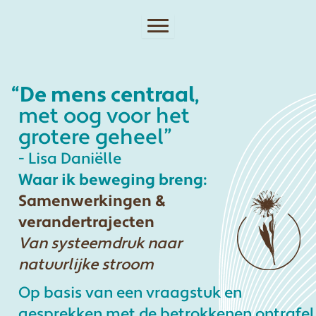
Ga
naar
de
inhoud
“De mens centraal,
met oog voor het
grotere geheel”
- Lisa Daniëlle
Waar ik beweging breng:
Samenwerkingen &
verandertrajecten
Van systeemdruk naar
natuurlijke stroom
Op basis van een vraagstuk en
gesprekken met de betrokkenen ontrafel